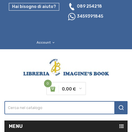
089 254218
Hai bisogno di aiuto?
3459391845
Account
expand_more
0
0,00 €
MENU