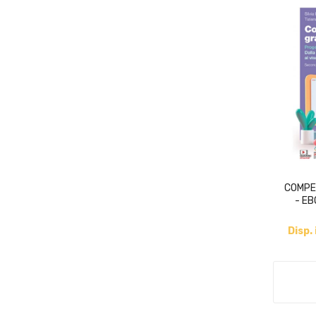
COMPE
- EB
Disp.