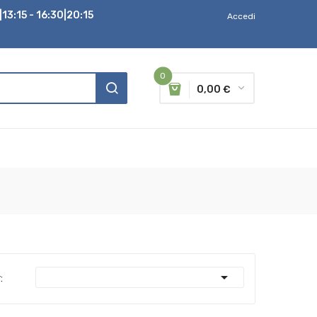
13:15 - 16:30|20:15
Accedi
0
0,00 €

: