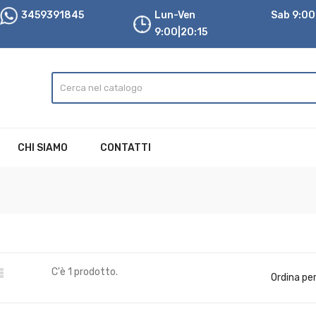
3459391845
Lun-Ven
Sab 9:00|
9:00|20:15
CHI SIAMO
CONTATTI

C'è 1 prodotto.
Ordina per