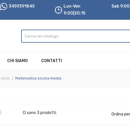
3459391845
Lun-Ven
Sab 9:00|
9:00|20:15
CHI SIAMO
CONTATTI
 corsi
Matematica scuola media

Ci sono 3 prodotti.
Ordina per