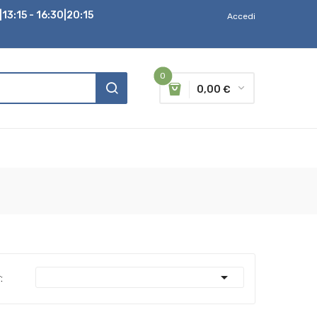
13:15 - 16:30|20:15
Accedi
0
0,00 €

: