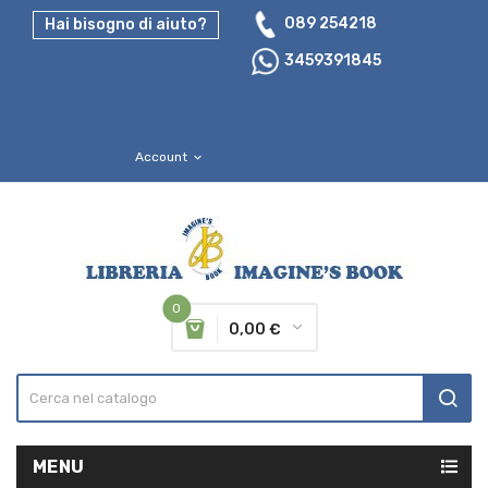
089 254218
Hai bisogno di aiuto?
3459391845
Account
expand_more
0
0,00 €
MENU