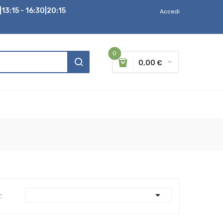
13:15 - 16:30|20:15
Accedi
0
0,00 €

: