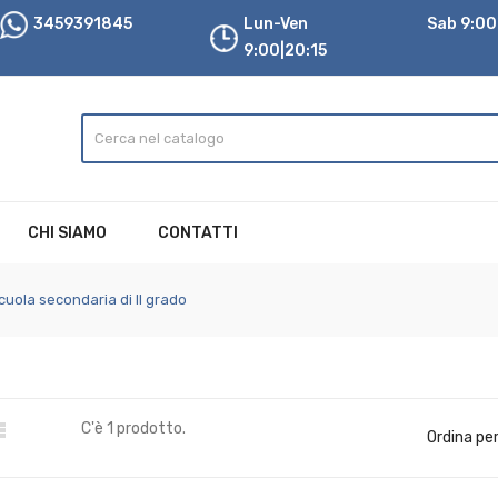
3459391845
Lun-Ven
Sab 9:00|
9:00|20:15
CHI SIAMO
CONTATTI
cuola secondaria di II grado

C'è 1 prodotto.
Ordina per