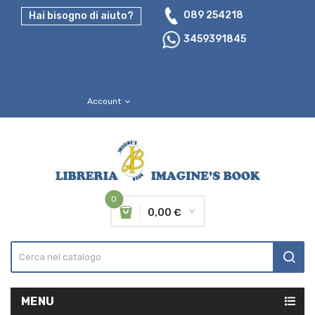
089 254218
Hai bisogno di aiuto?
3459391845
Account
expand_more
0
0,00 €
MENU