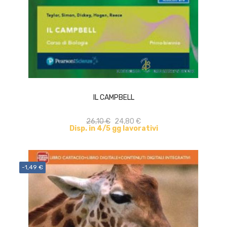
ACQUISTA
IL CAMPBELL
26,10 €
24,80 €
Disp. in 4/5 gg lavorativi
-1,49 €