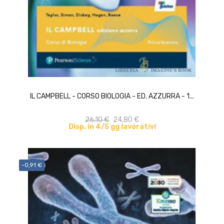
ACQUISTA
IL CAMPBELL - CORSO BIOLOGIA - ED. AZZURRA - 1...
26,10 €
24,80 €
Disp. in 4/5 gg lavorativi
-0,91 €