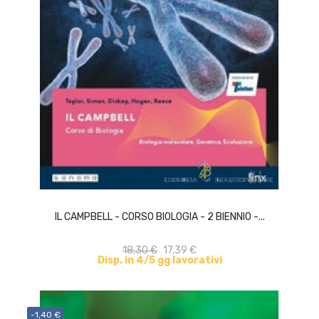
ACQUISTA
IL CAMPBELL - CORSO BIOLOGIA - 2 BIENNIO -...
18,30 €
17,39 €
Disp. in 4/5 gg lavorativi
-1,40 €