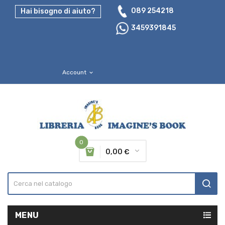
089 254218
Hai bisogno di aiuto?
3459391845
Account
expand_more
0
0,00 €
MENU