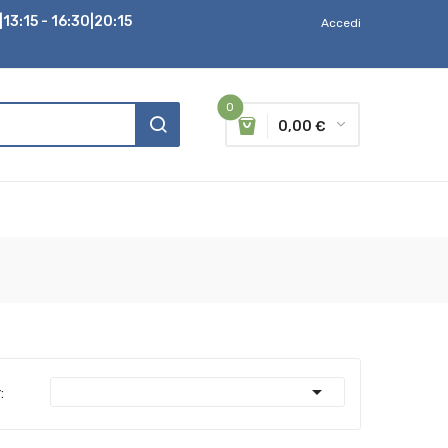
13:15 - 16:30|20:15
Accedi
0
0,00 €

: