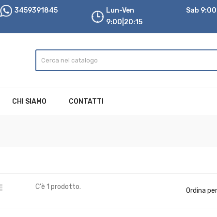
3459391845
Lun-Ven
Sab 9:00|
9:00|20:15
CHI SIAMO
CONTATTI

C'è 1 prodotto.
Ordina per