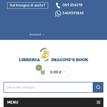
089 254218
Hai bisogno di aiuto?
3459391845
Account
expand_more
0
0,00 €
MENU