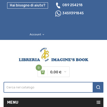
089 254218
Hai bisogno di aiuto?
3459391845
Account
expand_more
0
0,00 €
MENU