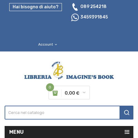
089 254218
Hai bisogno di aiuto?
3459391845
Account
expand_more
0
0,00 €
MENU