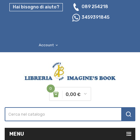
089 254218
Hai bisogno di aiuto?
3459391845
Account
expand_more
0
0,00 €
MENU