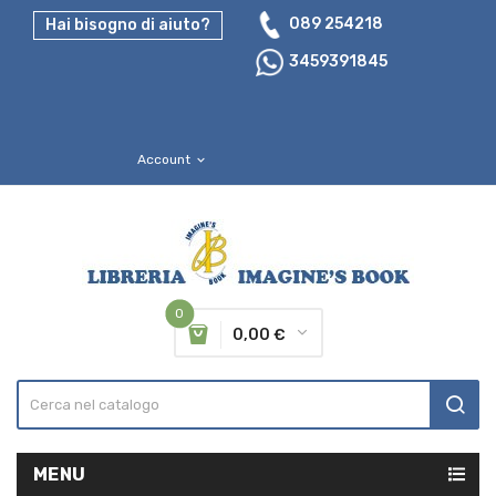
089 254218
Hai bisogno di aiuto?
3459391845
Account
expand_more
0
0,00 €
MENU