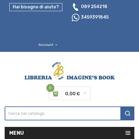
089 254218
Hai bisogno di aiuto?
3459391845
Account
expand_more
0
0,00 €
MENU