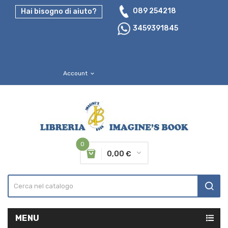
089 254218
Hai bisogno di aiuto?
3459391845
Account
expand_more
0
0,00 €
MENU