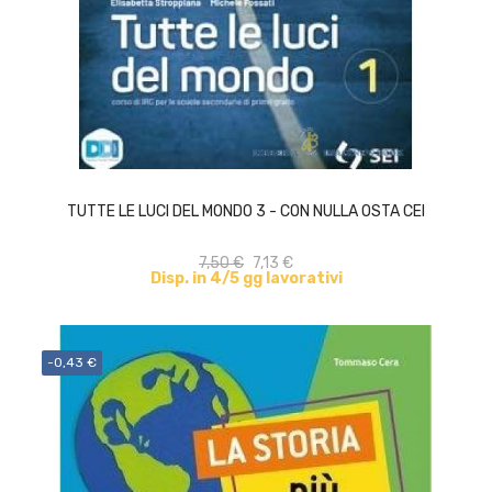
ACQUISTA
TUTTE LE LUCI DEL MONDO 3 - CON NULLA OSTA CEI
7,50 €
7,13 €
Disp. in 4/5 gg lavorativi
-0,43 €