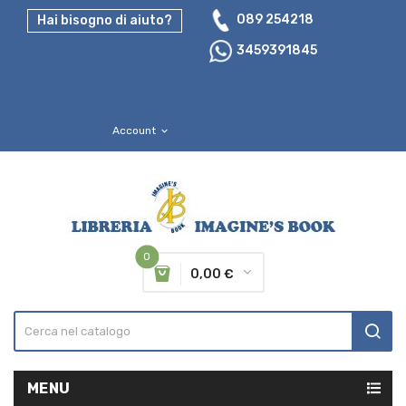
089 254218
Hai bisogno di aiuto?
3459391845
Account
expand_more
0
0,00 €
MENU