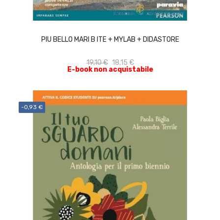
ACQUISTA
PIU BELLO MARI B ITE + MYLAB + DIDASTORE
19,10 €
18,15 €
E-book non acquistabile
-0,93 €