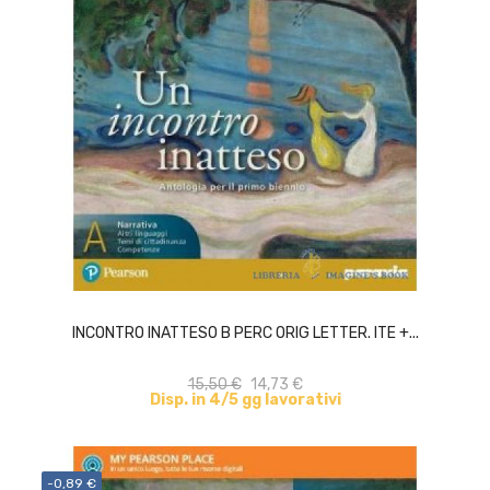
ACQUISTA
INCONTRO INATTESO B PERC ORIG LETTER. ITE +...
15,50 €
14,73 €
Disp. in 4/5 gg lavorativi
-0,89 €