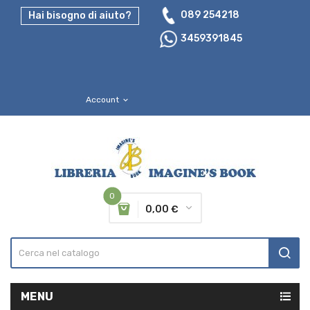
089 254218
Hai bisogno di aiuto?
3459391845
Account
expand_more
0
0,00 €
MENU