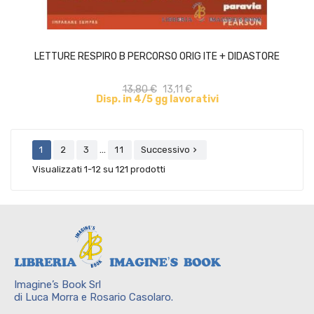
ACQUISTA
LETTURE RESPIRO B PERCORSO ORIG ITE + DIDASTORE
13,80 €
13,11 €
Disp. in 4/5 gg lavorativi
…
1
2
3
11
Successivo

Visualizzati 1-12 su 121 prodotti
Imagine’s Book Srl
di Luca Morra e Rosario Casolaro.