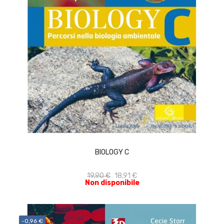
ACQUISTA
BIOLOGY C
19,90 €
18,91 €
Non disponibile
-0,96 €