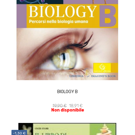
ACQUISTA
BIOLOGY B
19,90 €
18,91 €
Non disponibile
-1,30 €