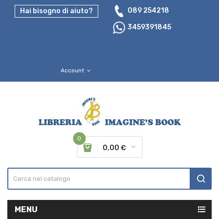
089 254218
Hai bisogno di aiuto?
3459391845
Account
expand_more
0
0,00 €
MENU