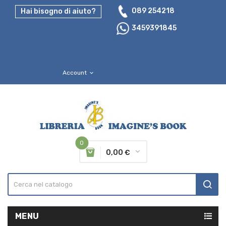
089 254218
Hai bisogno di aiuto?
3459391845
Account
expand_more
0
0,00 €
MENU