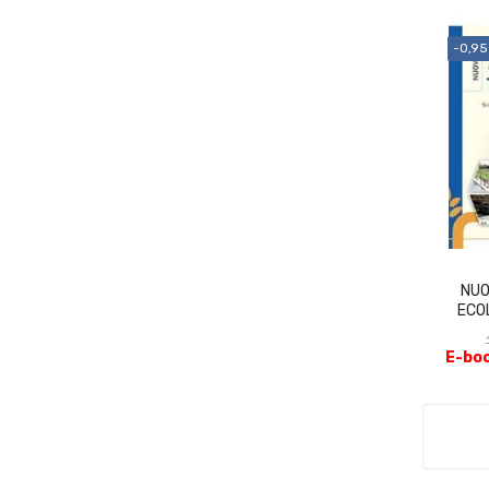
-0,95
NUO
ECO
E-boo