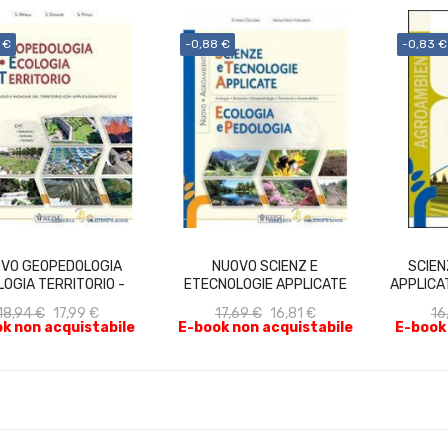
 €
-0,88 €
-0,83 €
ACQUISTA
ACQUISTA
VO GEOPEDOLOGIA
NUOVO SCIENZ E
SCIEN
LOGIA TERRITORIO -
ETECNOLOGIE APPLICATE
APPLICA
LIBRO...
LIBRO...
18,94 €
17,99 €
17,69 €
16,81 €
16
k non acquistabile
E-book non acquistabile
E-book