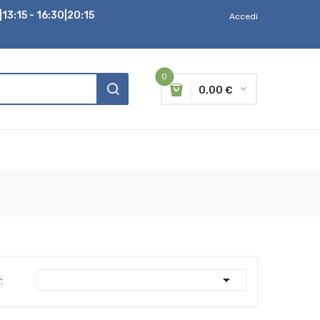
13:15 - 16:30|20:15
Accedi
0
0,00 €

: