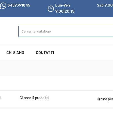
3459391845
Lun-Ven
Sab 9:00|
9:00|20:15
CHI SIAMO
CONTATTI

Ci sono 4 prodotti.
Ordina per