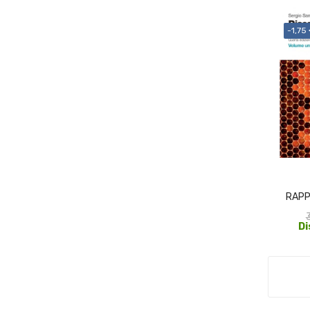
-1,75
RAPP
Di