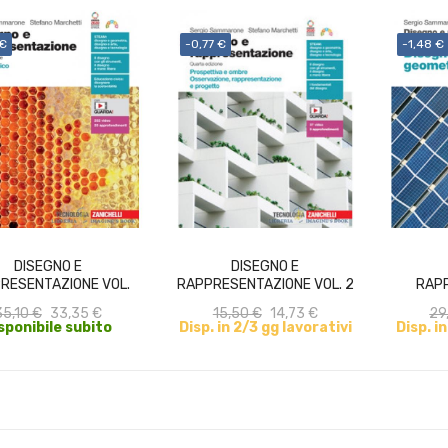
 €
-0,77 €
-1,48 €
ACQUISTA
ACQUISTA
DISEGNO E
DISEGNO E
RESENTAZIONE VOL.
RAPPRESENTAZIONE VOL. 2
RAP
UNICO
+ EB
DISE
35,10 €
33,35 €
15,50 €
14,73 €
29
sponibile subito
Disp. in 2/3 gg lavorativi
Disp. i