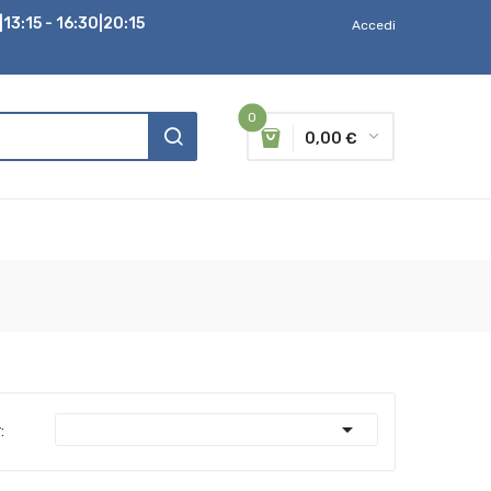
13:15 - 16:30|20:15
Accedi
0
0,00 €

: