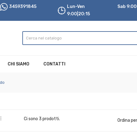
3459391845
Lun-Ven
Sab 9:00|
9:00|20:15
CHI SIAMO
CONTATTI
ado

Ci sono 3 prodotti.
Ordina per