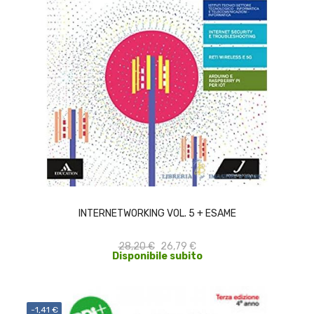
ACQUISTA
INTERNETWORKING VOL. 5 + ESAME
28,20 €
26,79 €
Disponibile subito
-1,41 €