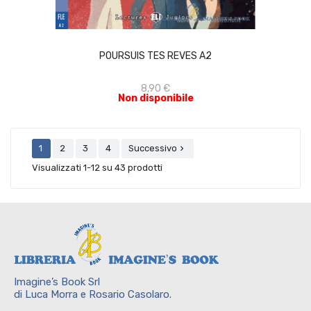
ACQUISTA
POURSUIS TES REVES A2
8,90 €
Non disponibile
1
2
3
4
Successivo

Visualizzati 1-12 su 43 prodotti
Imagine’s Book Srl
di Luca Morra e Rosario Casolaro.