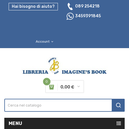
089 254218
Hai bisogno di aiuto?
3459391845
Account
expand_more
0
0,00 €
MENU