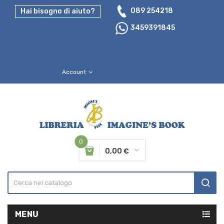
089 254218
Hai bisogno di aiuto?
3459391845
Account
expand_more
0
0,00 €
MENU