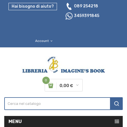
089 254218
Hai bisogno di aiuto?
3459391845
Account
expand_more
0
0,00 €
MENU