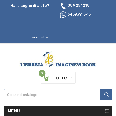
089 254218
Hai bisogno di aiuto?
3459391845
Account
expand_more
0
0,00 €
MENU