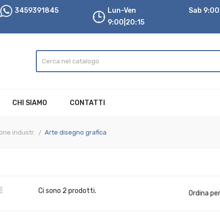
3459391845
Lun-Ven
Sab 9:00|
9:00|20:15
CHI SIAMO
CONTATTI
one industr.
Arte disegno grafica

Ci sono 2 prodotti.
Ordina per