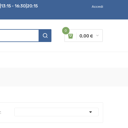
13:15 - 16:30|20:15
Accedi
0
0,00 €

: