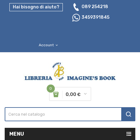
089 254218
Hai bisogno di aiuto?
3459391845
Account
expand_more
0
0,00 €
MENU