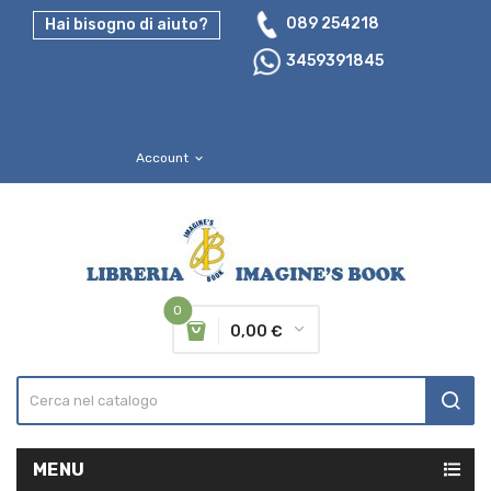
089 254218
Hai bisogno di aiuto?
3459391845
Account
expand_more
0
0,00 €
MENU