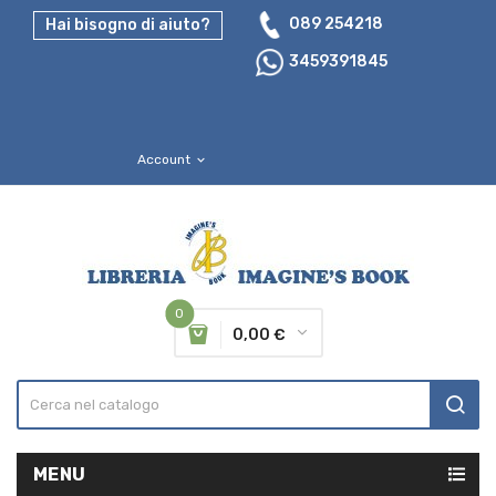
089 254218
Hai bisogno di aiuto?
3459391845
Account
expand_more
0
0,00 €
MENU