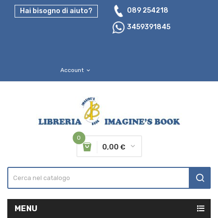
089 254218
Hai bisogno di aiuto?
3459391845
Account
expand_more
0
0,00 €
MENU