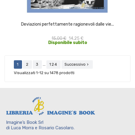
ACQUISTA
Deviazioni perfettamente ragionevoli dalle vie...
15,00 €
14,25 €
Disponibile subito
…
1
2
3
124
Successivo

Visualizzati 1-12 su 1478 prodotti
Imagine’s Book Srl
di Luca Morra e Rosario Casolaro.