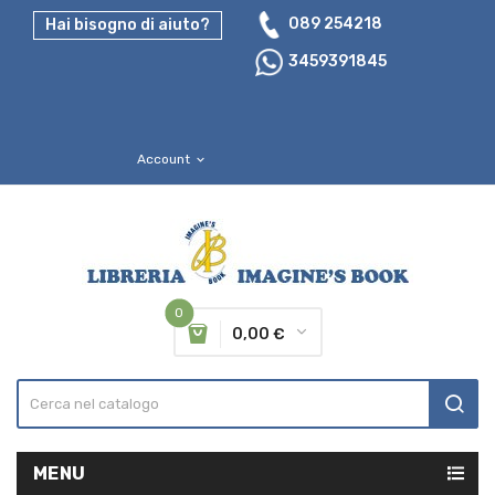
089 254218
Hai bisogno di aiuto?
3459391845
Account
expand_more
0
0,00 €
MENU