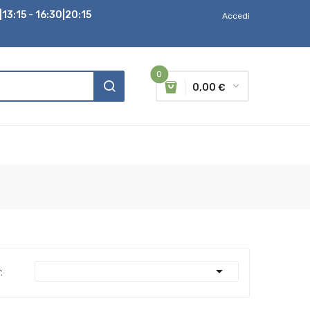
13:15 - 16:30|20:15
Accedi
0
0,00 €

: