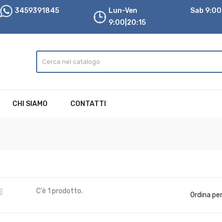
3459391845
Lun-Ven
Sab 9:00|
9:00|20:15
CHI SIAMO
CONTATTI

C'è 1 prodotto.
Ordina per