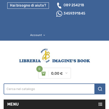
089 254218
Hai bisogno di aiuto?
3459391845
Account
expand_more
0
0,00 €
MENU