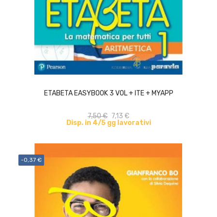
ACQUISTA
ETABETA EASYBOOK 3 VOL + ITE + MYAPP
7,50 €
7,13 €
Disp. in 4/5 gg lavorativi
-0,37 €