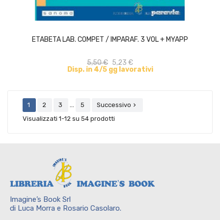
ACQUISTA
ETABETA LAB. COMPET / IMPARAF. 3 VOL + MYAPP
5,50 €
5,23 €
Disp. in 4/5 gg lavorativi
…
1
2
3
5
Successivo

Visualizzati 1-12 su 54 prodotti
Imagine’s Book Srl
di Luca Morra e Rosario Casolaro.