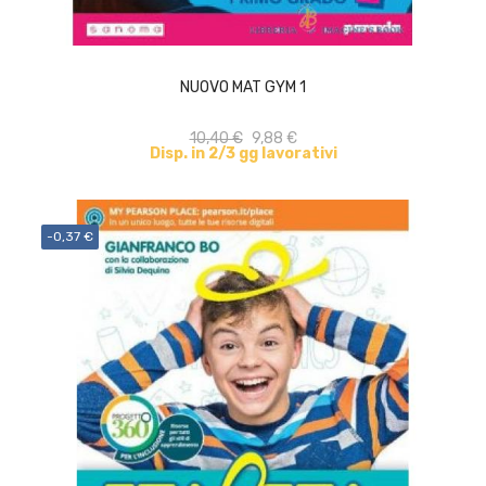
ACQUISTA
NUOVO MAT GYM 1
10,40 €
9,88 €
Disp. in 2/3 gg lavorativi
-0,37 €