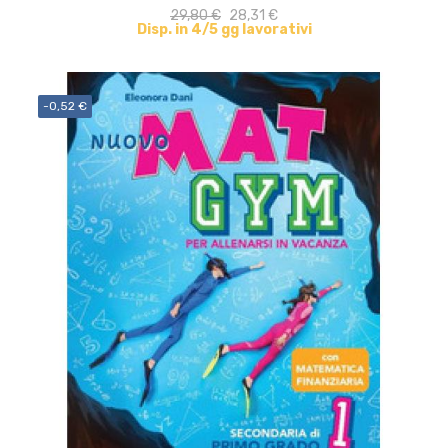
29,80 €
28,31 €
Disp. in 4/5 gg lavorativi
-0,52 €