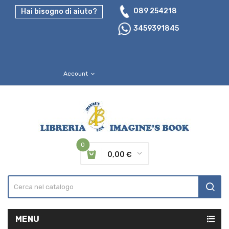
089 254218
Hai bisogno di aiuto?
3459391845
Account
expand_more
0
0,00 €
MENU