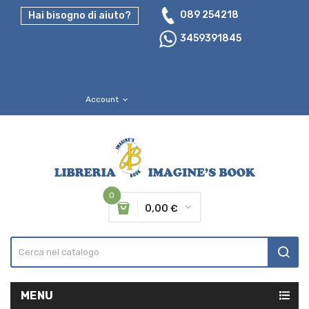
089 254218
Hai bisogno di aiuto?
3459391845
Account
expand_more
0
0,00 €
MENU