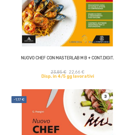
ACQUISTA
NUOVO CHEF CON MASTERLAB M B + CONT.DIGIT.
23,85 €
22,66 €
Disp. in 4/5 gg lavorativi
-1,17 €