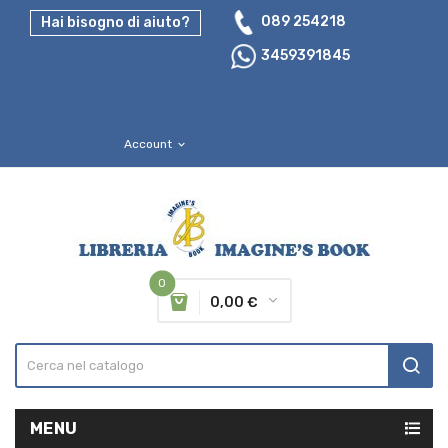
089 254218
Hai bisogno di aiuto?
3459391845
Account
expand_more
0
0,00 €
MENU