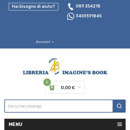
089 254218
Hai bisogno di aiuto?
3459391845
Account
expand_more
0
0,00 €
MENU